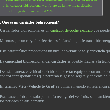
El cargador bidireccional y el futuro de la movilidad eléctrica
Carga del vehículo a red V2G
¿Qué es un cargador bidireccional?
Un cargador bidireccional es un
cargador de coche eléctrico
que puede 
Mientras que un cargador eléctrico estándar sólo puede transmitir energí
Esta característica proporciona un nivel de
versatilidad y eficiencia
que
La
capacidad bidireccional del cargador
es posible gracias a la tecn
De esta manera, el vehículo eléctrico debe estar equipado con una bater
control correspondientes que permitan la gestión segura y eficiente del
El
término V2G (Vehicle-to-Grid)
se utiliza a menudo en referencia a
Esta característica no sólo permite la recarga del vehículo, sino también
los periodos de alta demanda.