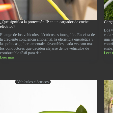
¿Qué significa la protección IP en un cargador de coche
Carga
eléctrico?
Los v
El auge de los vehículos eléctricos es innegable. En vista de
cada 
la creciente conciencia ambiental, la eficiencia energética y
una m
las políticas gubernamentales favorables, cada vez son más
contr
los conductores que deciden alejarse de los vehículos de
emba
combustible fósil para dar…
Leer 
Carga
Leer más
coche
¿Qué
eléctr
significa
en
la
enchu
protección
norma
IP
¿es
en
Vehículos eléctricos
posib
un
cargador
de
coche
eléctrico?