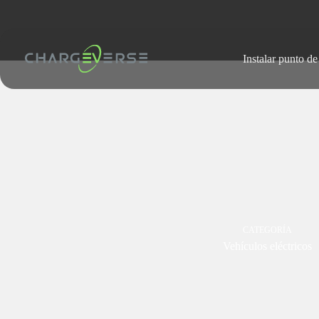
Saltar
al
contenido
Instalar punto de
CATEGORÍA
Vehículos eléctricos