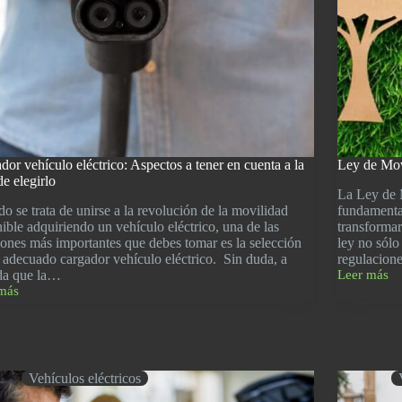
dor vehículo eléctrico: Aspectos a tener en cuenta a la
Ley de Mov
de elegirlo
La Ley de 
o se trata de unirse a la revolución de la movilidad
fundamental
nible adquiriendo un vehículo eléctrico, una de las
transformar
iones más importantes que debes tomar es la selección
ley no sólo
 adecuado cargador vehículo eléctrico. Sin duda, a
regulacion
da que la…
Leer más
Ley
más
de
dor
Movilidad
ulo
Sostenible,
ico:
¿Qué
tos
objetivos
persigue?
Vehículos eléctricos