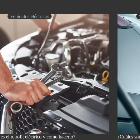
ica:
con
coche
eléctrico?
Vehículos eléctricos
itas
es el retrofit eléctrico y cómo hacerlo?
¿Cuáles son