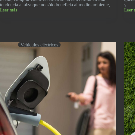
tendencia al alza que no sólo beneficia al medio ambiente,…
y…
Leer más
Leer 
Comprar
ITV
coche
coche
eléctrico,
eléctr
¿de
Aspec
qué
a
beneficios
consi
económicos
Vehículos eléctricos
puedes
aprovecharte?