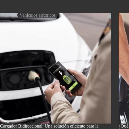
eléctr
qué
todo
ventajas
lo
disfrutan
Vehículos eléctricos
que
este
neces
tipo
saber
de
vehículos?
Cargador Bidireccional: Una solución eficiente para la
¿Qué 