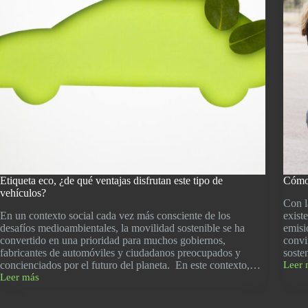
Etiqueta eco, ¿de qué ventajas disfrutan este tipo de
Cómo 
vehículos?
Con l
En un contexto social cada vez más consciente de los
exist
desafíos medioambientales, la movilidad sostenible se ha
emisi
convertido en una prioridad para muchos gobiernos,
convi
fabricantes de automóviles y ciudadanos preocupados y
soste
concienciados por el futuro del planeta. En este contexto,…
Leer 
Cóm
Leer más
carga
Etiqueta
una
eco,
moto
¿de