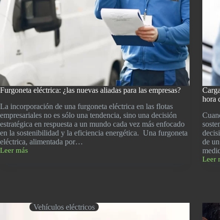
Furgoneta eléctrica: ¿las nuevas aliadas para las empresas?
Carga
hora 
La incorporación de una furgoneta eléctrica en las flotas
empresariales no es sólo una tendencia, sino una decisión
Cuand
estratégica en respuesta a un mundo cada vez más enfocado
soste
en la sostenibilidad y la eficiencia energética. Una furgoneta
decis
eléctrica, alimentada por…
de un
Leer más
medi
Furgoneta
Leer 
eléctrica:
Carga
¿las
vehíc
nuevas
eléctr
aliadas
Aspec
para
a
las
tener
Vehículos eléctricos
empresas?
en