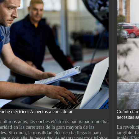
a
lo
oche eléctrico: Aspectos a considerar
Cuánto tard
necesitas s
s últimos años, los coches eléctricos han ganado mucha
aridad en las carreteras de la gran mayoría de las
La revoluci
des. Sin duda, la movilidad eléctrica ha llegado para
tangible. L
rse y, con ella, la necesidad de adaptar nuestros hábitos
inglés (Ele