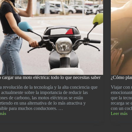
cargar una moto eléctrica: todo lo que necesitas saber
¿Cómo plani
a revolución de la tecnología y la alta conciencia que
Viajar con 
e actualmente sobre la importancia de reducir las
emocionant
ones de carbono, las motos eléctricas se están
que la tecn
rtiendo en una alternativa de lo más atractiva y
recarga se 
nible para muchos conductores. …
con un co
más
Leer más
o
¿Cómo
r
planificar
un
viaje