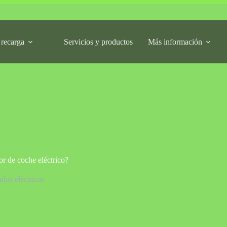
 recarga
Servicios y productos
Más información
or de coche eléctrico?
los eléctricos