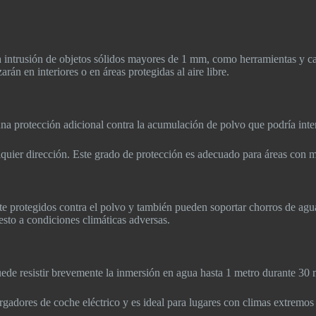
la intrusión de objetos sólidos mayores de 1 mm, como herramientas y ca
rán en interiores o en áreas protegidas al aire libre.
e una protección adicional contra la acumulación de polvo que podría int
quier dirección. Este grado de protección es adecuado para áreas con m
e protegidos contra el polvo y también pueden soportar chorros de agua
uesto a condiciones climáticas adversas.
uede resistir brevemente la inmersión en agua hasta 1 metro durante 30
gadores de coche eléctrico y es ideal para lugares con climas extremos 